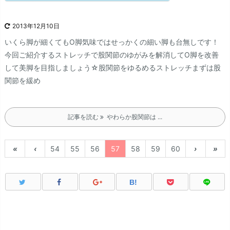
2013年12月10日
いくら脚が細くてもO脚気味ではせっかくの細い脚も台無しです！
今回ご紹介するストレッチで股関節のゆがみを解消してO脚を改善
して美脚を目指しましょう☆
股関節をゆるめるストレッチ
まずは股
関節を緩め
記事を読む
やわらか股関節は ...
«
‹
54
55
56
57
58
59
60
›
»
B!