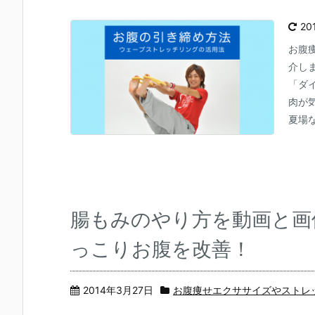
20
お腹
介し
「ダ
肉が
夏場な
腸もみのやり方を動画と画
っこりお腹を改善！
2014年3月27日
お腹痩せエクササイズやストレ