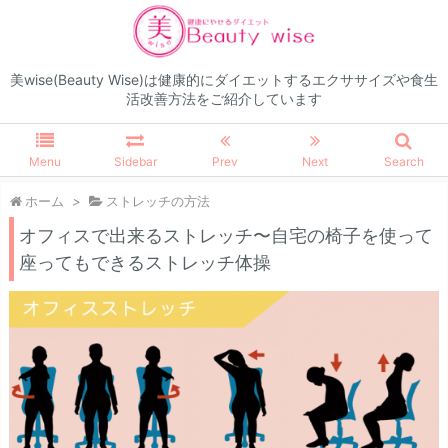
美wise(Beauty Wise)は健康的にダイエットするエクササイズや食生
活改善方法をご紹介しています
Menu
Sidebar
Prev
Next
Search
ホーム
>
ストレッチの方法
オフィスで出来るストレッチ〜自宅の椅子を使って
座ってもできるストレッチ体操