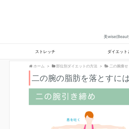
美wise(B
ストレッチ
ダイエット
ホーム
>
部位別ダイエットの方法
>
二の腕痩せ
二の腕の脂肪を落とすに