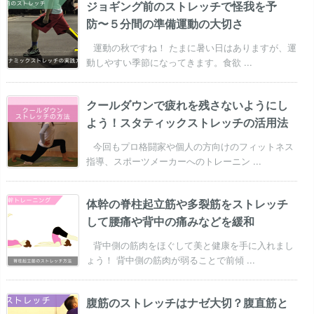
ジョギング前のストレッチで怪我を予
防〜５分間の準備運動の大切さ
運動の秋ですね！ たまに暑い日はありますが、運
動しやすい季節になってきます。食欲 ...
クールダウンで疲れを残さないようにし
よう！スタティックストレッチの活用法
今回もプロ格闘家や個人の方向けのフィットネス
指導、スポーツメーカーへのトレーニン ...
体幹の脊柱起立筋や多裂筋をストレッチ
して腰痛や背中の痛みなどを緩和
背中側の筋肉をほぐして美と健康を手に入れまし
ょう！ 背中側の筋肉が弱ることで前傾 ...
腹筋のストレッチはナゼ大切？腹直筋と