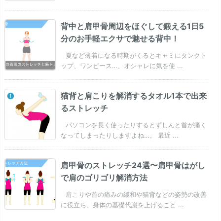
背中と肩甲骨周辺をほぐして鍛える1日5
分のお手軽エクサで魅せる背中！
夏など薄着になる時期がくるとキャミにタンクト
ップ、ワンピース…、オシャレに気を使 ...
猫背と肩こりを解消するタオル1本で出来
るストレッチ
パソコンを長く使ったりするとずしんと首が痛く
なってしまったりしますよね…。 最近 ...
肩甲骨のストレッチ24選〜肩甲骨はがし
で肩のゴリゴリ解消方法
肩こりや首の痛みの緩和や猫背などの姿勢の改善
に役立ち、身体の基礎代謝を上げること ...