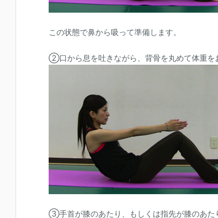
この状態で鼻から吸って準備します。
②口から息を吐きながら、背骨を丸めて体重を
③手首が膝のあたり、もしくは指先が膝のあた