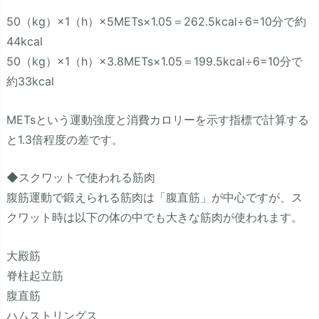
50（kg）×1（h）×5METs×1.05＝262.5kcal÷6=10分で約
44kcal
50（kg）×1（h）×3.8METs×1.05＝199.5kcal÷6=10分で
約33kcal
METsという運動強度と消費カロリーを示す指標で計算する
と1.3倍程度の差です。
◆スクワットで使われる筋肉
腹筋運動で鍛えられる筋肉は「腹直筋」が中心ですが、ス
クワット時は以下の体の中でも大きな筋肉が使われます。
大殿筋
脊柱起立筋
腹直筋
ハムストリングス