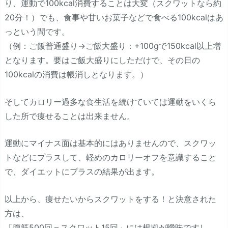
り、運動で100kcal消費することは大変（スクワットなら約
20分！）でも、食事や甘いお菓子などで食べる100kcalはあ
っという間です。
（例：ご飯普通盛り→ご飯大盛り：+100gで150kcal以上増
となります。要はご飯大盛りにしただけで、その日の
100kcalの消費は帳消しとなります。）
そしてカロリー過多な食生活を続けていては運動をいくら
した所で痩せることは出来ません。
運動にマイナス面は基本的にはありませんので、スクワッ
トなどにプラスして、軽めのカロリーオフを意識すること
で、ダイエットにプラスの結果が出ます。
以上から、痩せたいからスクワットをする！と決意された
方は、
「腹筋500回＝スクワット15回」には根拠が曖昧ですし、