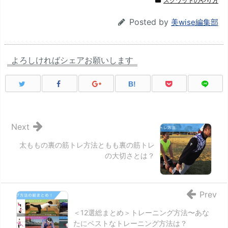
スクワットのやり方
Posted by
美wise編集部
よろしければシェアお願いします
B!
Next
太ももの裏の筋トレ方法ともも裏の筋トレ
の大切さとは？
Prev
＜12選総まとめ＞トレーニング方法〜あな
たにベストなトレーニング方法は？