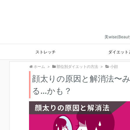
美wise(B
ストレッチ
ダイエット
ホーム
>
部位別ダイエットの方法
>
小顔
顔太りの原因と解消法〜
る…かも？