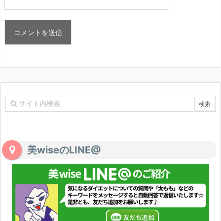
美wiseのLINE@