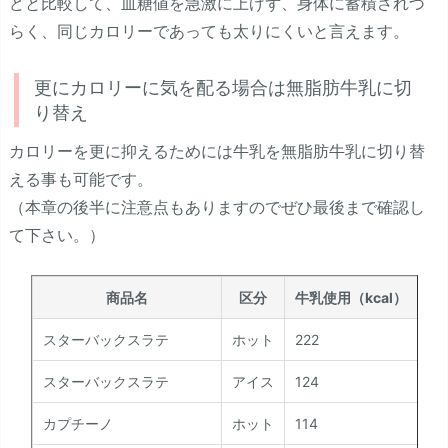
どと比較して、血糖値を急激に上げず、身体に蓄積されづ
らく、同じカロリーであっても太りにくいと言えます。
更にカロリーに気を配る場合は無脂肪牛乳に切
り替え
カロリーを更に抑えるためには牛乳を無脂肪牛乳に切り替
える事も可能です。
（本章の後半に注意点もありますのでぜひ最後まで確認し
て下さい。）
商品名
区分
牛乳使用（kcal）
無
スターバックスラテ
ホット
222
12
スターバックスラテ
アイス
124
71
カプチーノ
ホット
114
65