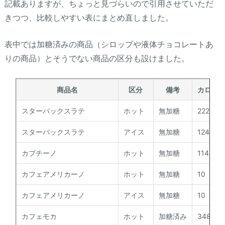
記載ありますが、ちょっと見づらいので引用させていただ
きつつ、比較しやすい表にまとめ直しました。
表中では加糖済みの商品（シロップや液体チョコレートあ
りの商品）とそうでない商品の区分も設けました。
商品名
区分
備考
カロリー
スターバックスラテ
ホット
無加糖
222
スターバックスラテ
アイス
無加糖
124
カプチーノ
ホット
無加糖
114
カフェアメリカーノ
ホット
無加糖
10
カフェアメリカーノ
アイス
無加糖
10
カフェモカ
ホット
加糖済み
348