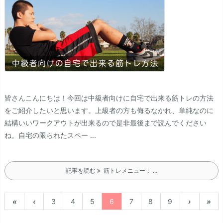
皆さんこんにちは！
今回は中級者向けに自宅で出来る筋トレの方法
をご紹介したいと思います。
上級者の方も侮るなかれ、単純なのに
結構いいワークアウトが出来るので是非最後まで読んでください
ね。
自宅の限られたスペー ...
記事を読む
筋トレメニュー： ...
«
‹
3
4
5
6
7
8
9
›
»