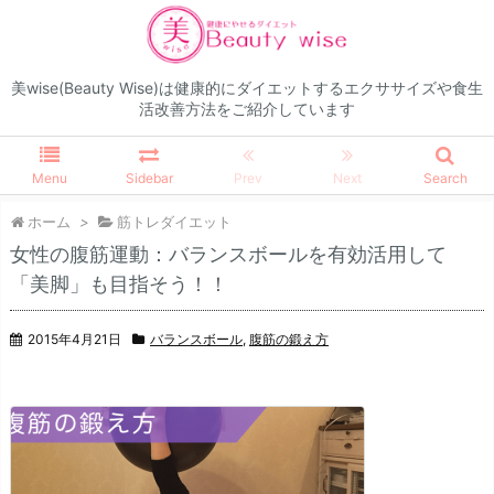
美wise(Beauty Wise)は健康的にダイエットするエクササイズや食生
活改善方法をご紹介しています
Menu
Sidebar
Prev
Next
Search
ホーム
>
筋トレダイエット
女性の腹筋運動：バランスボールを有効活用して
「美脚」も目指そう！！
2015年4月21日
バランスボール
,
腹筋の鍛え方